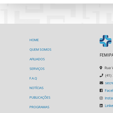
HOME
QUEM SOMOS
FEMIPA
AFILIADOS
Rua V
SERVIÇOS
(41)
F.A.Q
secr
NOTÍCIAS
Face
PUBLICAÇÕES
Inst
Link
PROGRAMAS