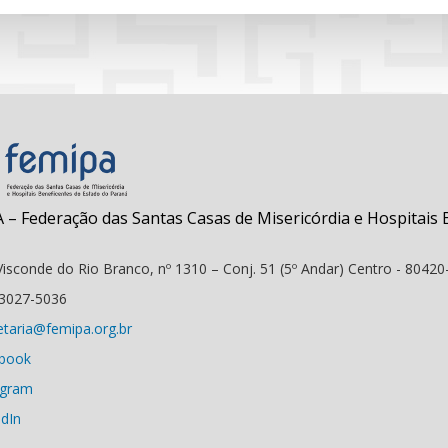
 – Federação das Santas Casas de Misericórdia e Hospitais 
isconde do Rio Branco, nº 1310 – Conj. 51 (5º Andar) Centro - 80420-
 3027-5036
etaria@femipa.org.br
book
agram
edIn