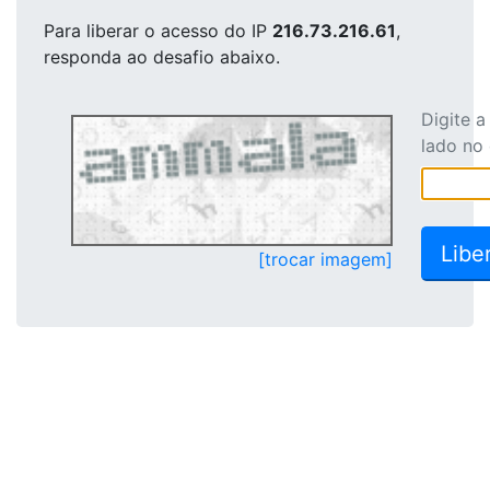
Para liberar o acesso
do IP
216.73.216.61
,
responda ao desafio abaixo.
Digite 
lado no
[trocar imagem]