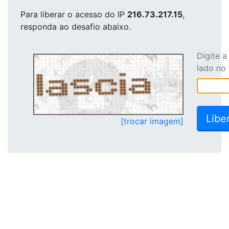
Para liberar o acesso
do IP
216.73.217.15
,
responda ao desafio abaixo.
Digite 
lado no
[trocar imagem]