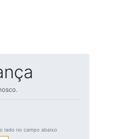
ança
nosco.
ao lado no campo abaixo