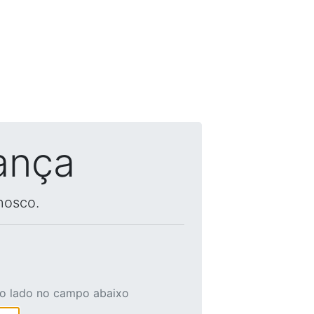
ança
nosco.
ao lado no campo abaixo