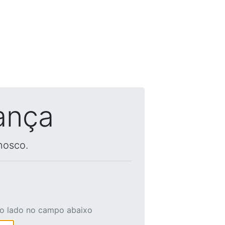
ança
nosco.
ao lado no campo abaixo