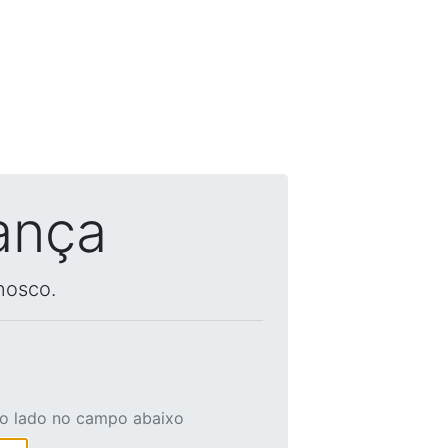
ança
nosco.
ao lado no campo abaixo