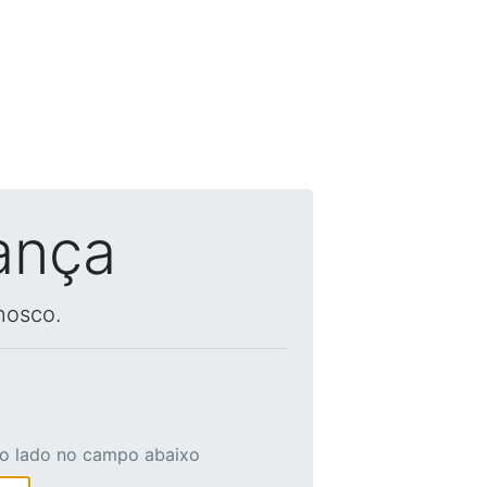
ança
nosco.
ao lado no campo abaixo