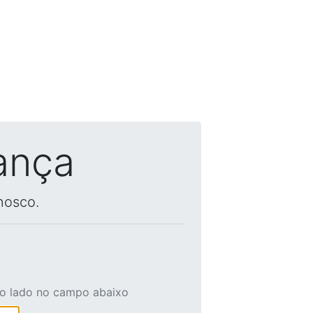
ança
nosco.
ao lado no campo abaixo