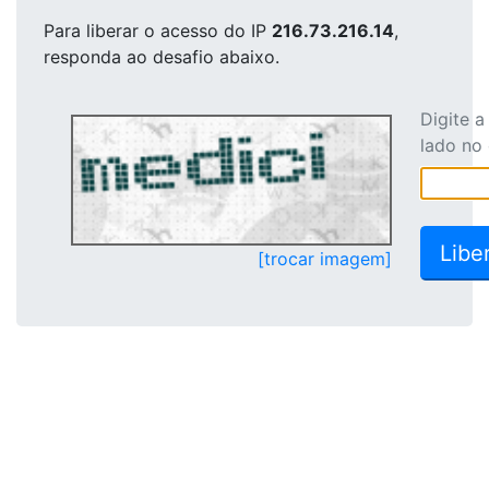
Para liberar o acesso
do IP
216.73.216.14
,
responda ao desafio abaixo.
Digite 
lado no
[trocar imagem]