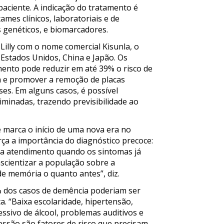
paciente. A indicação do tratamento é
ames clínicos, laboratoriais e de
 genéticos, e biomarcadores.
 Lilly com o nome comercial Kisunla, o
stados Unidos, China e Japão. Os
ento pode reduzir em até 39% o risco de
a e promover a remoção de placas
es. Em alguns casos, é possível
iminadas, trazendo previsibilidade ao
marca o início de uma nova era no
a a importância do diagnóstico precoce:
sca atendimento quando os sintomas já
cientizar a população sobre a
de memória o quanto antes”, diz.
% dos casos de demência poderiam ser
. “Baixa escolaridade, hipertensão,
ssivo de álcool, problemas auditivos e
ressão são fatores de risco que precisam