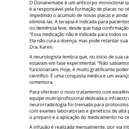
O Donanemabe é um anticorpo monoclonal que 
é a responsável pela formação de placas no c
impedindo o acúmulo de novas placas e ainda
eliminá-las. A terapia é indicada para pacien
ou demência leve, desde que haja confirmação
“Essa medicação não é indicada para todos os c
Ela não cura a doença, mas pode retardar sua 
Dra. Karen.
A neurologista lembra que, no início de sua c
estavam em fase experimental. “Não sabíamos
funcionariam. Hoje, é muito gratificante pode
científico. É uma conquista médica e um avanç
comemora.
Para oferecer o novo tratamento com excelên
equipe multriprofissional dedicada e infraest
neurorradiologia foi treinada para protocolos
com exames laboratoriais e genéticos de alta 
o preparo e a aplicação do medicamento no ce
A infusão é realizada mensalmente, por via i