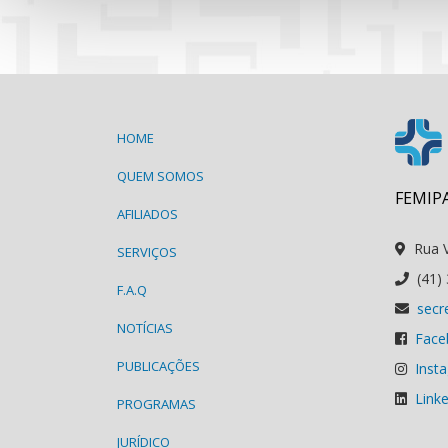
HOME
QUEM SOMOS
FEMIPA
AFILIADOS
Rua V
SERVIÇOS
(41)
F.A.Q
secr
NOTÍCIAS
Face
PUBLICAÇÕES
Inst
Link
PROGRAMAS
JURÍDICO