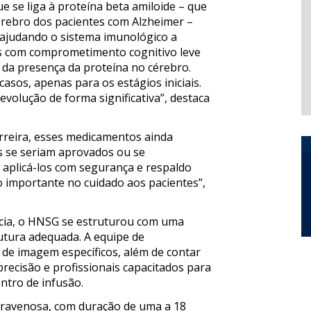
se liga à proteína beta amiloide – que
érebro dos pacientes com Alzheimer –
 ajudando o sistema imunológico a
tes com comprometimento cognitivo leve
 da presença da proteína no cérebro.
asos, apenas para os estágios iniciais.
evolução de forma significativa”, destaca
arreira, esses medicamentos ainda
 se seriam aprovados ou se
r aplicá-los com segurança e respaldo
o importante no cuidado aos pacientes”,
cia, o HNSG se estruturou com uma
rutura adequada. A equipe de
 de imagem específicos, além de contar
precisão e profissionais capacitados para
ntro de infusão.
ntravenosa, com duração de uma a 18