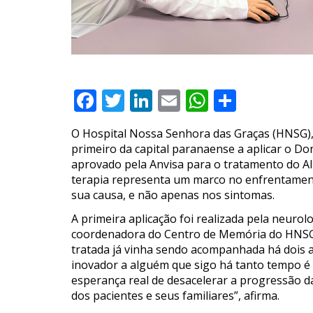
Facebook
Twitter
LinkedIn
Email
WhatsAp
Compar
O Hospital Nossa Senhora das Graças (HNSG), 
primeiro da capital paranaense a aplicar o 
aprovado pela Anvisa para o tratamento do Alz
terapia representa um marco no enfrentamen
sua causa, e não apenas nos sintomas.
A primeira aplicação foi realizada pela neuro
coordenadora do Centro de Memória do HNSG e
tratada já vinha sendo acompanhada há dois 
inovador a alguém que sigo há tanto tempo 
esperança real de desacelerar a progressão d
dos pacientes e seus familiares”, afirma.