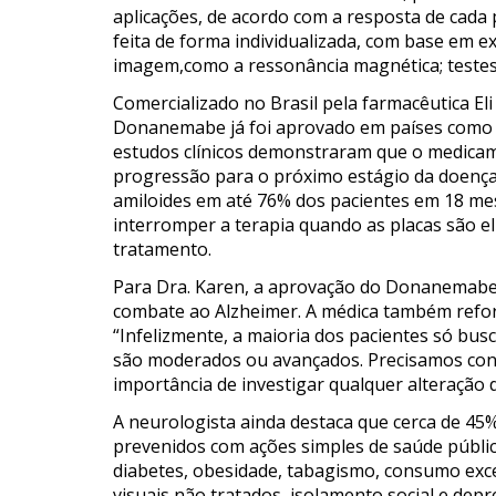
aplicações, de acordo com a resposta de cada 
feita de forma individualizada, com base em ex
imagem,como a ressonância magnética; testes
Comercializado no Brasil pela farmacêutica Eli
Donanemabe já foi aprovado em países como E
estudos clínicos demonstraram que o medicam
progressão para o próximo estágio da doenç
amiloides em até 76% dos pacientes em 18 mes
interromper a terapia quando as placas são el
tratamento.
Para Dra. Karen, a aprovação do Donanemabe 
combate ao Alzheimer. A médica também reforç
“Infelizmente, a maioria dos pacientes só bu
são moderados ou avançados. Precisamos cons
importância de investigar qualquer alteração 
A neurologista ainda destaca que cerca de 45
prevenidos com ações simples de saúde pública
diabetes, obesidade, tabagismo, consumo exce
visuais não tratados, isolamento social e dep