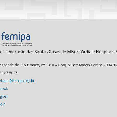
 – Federação das Santas Casas de Misericórdia e Hospitais 
isconde do Rio Branco, nº 1310 – Conj. 51 (5º Andar) Centro - 80420-
 3027-5036
etaria@femipa.org.br
book
agram
edIn