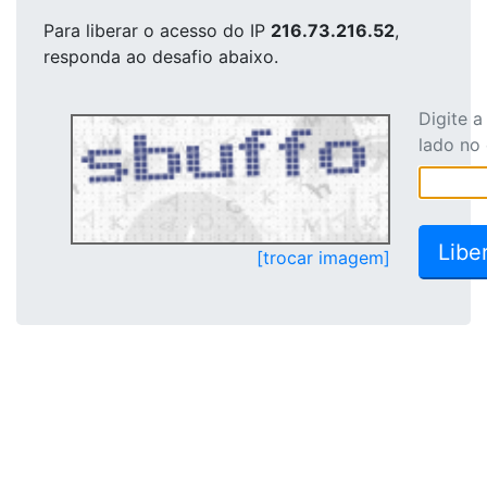
Para liberar o acesso
do IP
216.73.216.52
,
responda ao desafio abaixo.
Digite 
lado no
[trocar imagem]