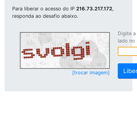
Para liberar o acesso
do IP
216.73.217.172
,
responda ao desafio abaixo.
Digite 
lado no
[trocar imagem]