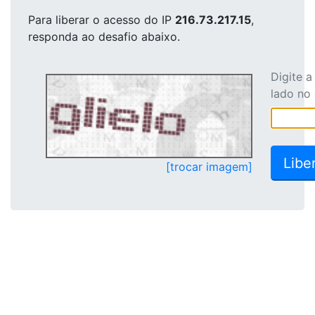
Para liberar o acesso
do IP
216.73.217.15
,
responda ao desafio abaixo.
Digite 
lado no
[trocar imagem]