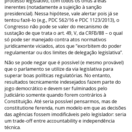
processo legislativo, com todos os ônus a elas
inerentes (notadamente a sujeição à sanção
presidencial). Nessa hipótese, vale alertar pois já se
tentou fazê-lo (e.g., PDC 562/16 e PDC 1123/2013), o
Congresso não pode se valer do mecanismo de
sustação de que trata o art. 49, V, da CRFB/88 – o qual
só pode ser manejado contra atos normativos
juridicamente viciados, atos que “exorbitem do poder
regulamentar ou dos limites de delegação legislativa”.
Não se pode negar que é possível (e mesmo provável)
que o parlamento se utilize da via legislativa para
superar boas políticas regulatórias. No entanto,
resultados tecnicamente indesejados fazem parte do
jogo democrático e devem ser fulminados pelo
Judiciário somente quando forem contrários à
Constituição. Até seria possível pensarmos, mas de
constitutione ferenda, num modelo em que as decisões
das agências fossem imodificáveis pelo legislador: seria
um trade-off entre accountability e independência
técnica.