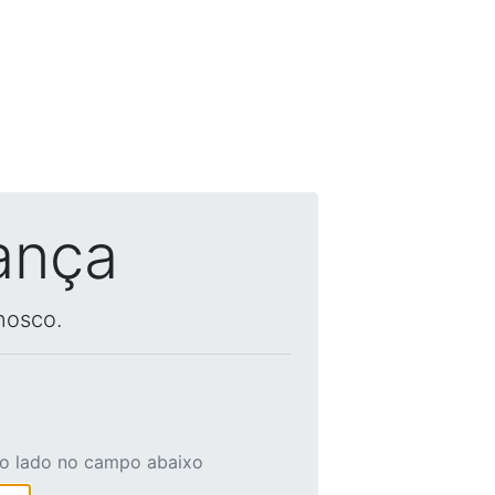
ança
nosco.
ao lado no campo abaixo