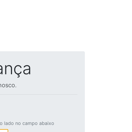
ança
nosco.
ao lado no campo abaixo