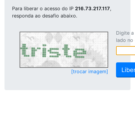
Para liberar o acesso
do IP
216.73.217.117
,
responda ao desafio abaixo.
Digite 
lado no
[trocar imagem]