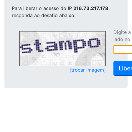
Para liberar o acesso
do IP
216.73.217.178
,
responda ao desafio abaixo.
Digite 
lado no
[trocar imagem]